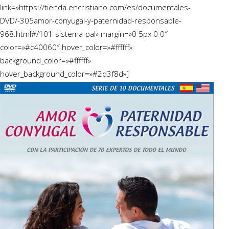
link=»https://tienda.encristiano.com/es/documentales-
DVD/-305amor-conyugal-y-paternidad-responsable-
968.html#/101-sistema-pal» margin=»0 5px 0 0″
color=»#c40060″ hover_color=»#ffffff»
background_color=»#ffffff»
hover_background_color=»#2d3f8d»]