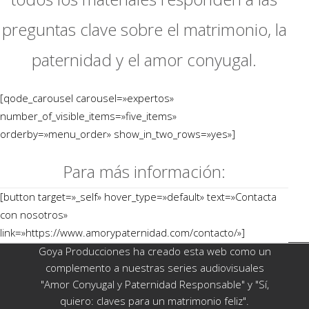
preguntas clave sobre el matrimonio, la
paternidad y el amor conyugal.
[qode_carousel carousel=»expertos»
number_of_visible_items=»five_items»
orderby=»menu_order» show_in_two_rows=»yes»]
Para más información:
[button target=»_self» hover_type=»default» text=»Contacta
con nosotros»
link=»https://www.amorypaternidad.com/contacto/»]
Goya Producciones ha creado esta web como un
complemento a nuestras series audiovisuales
"Amor Conyugal y Paternidad Responsable" y "Sí,
quiero: claves para un matrimonio feliz".