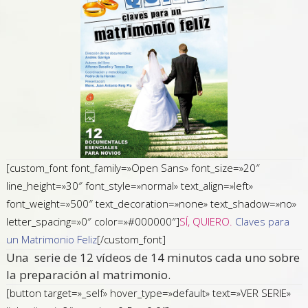
[custom_font font_family=»Open Sans» font_size=»20″
line_height=»30″ font_style=»normal» text_align=»left»
font_weight=»500″ text_decoration=»none» text_shadow=»no»
letter_spacing=»0″ color=»#000000″]
SÍ, QUIERO.
Claves para
un Matrimonio Feliz
[/custom_font]
Una serie de 12 vídeos de 14 minutos cada uno sobre
la preparación al matrimonio.
[button target=»_self» hover_type=»default» text=»VER SERIE»