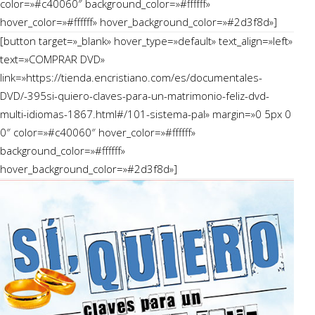
color=»#c40060″ background_color=»#ffffff»
hover_color=»#ffffff» hover_background_color=»#2d3f8d»]
[button target=»_blank» hover_type=»default» text_align=»left»
text=»COMPRAR DVD»
link=»https://tienda.encristiano.com/es/documentales-
DVD/-395si-quiero-claves-para-un-matrimonio-feliz-dvd-
multi-idiomas-1867.html#/101-sistema-pal» margin=»0 5px 0
0″ color=»#c40060″ hover_color=»#ffffff»
background_color=»#ffffff»
hover_background_color=»#2d3f8d»]