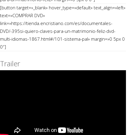
[button target=»_blank» hover_type=»default» text_align=»left»
text=»COMPRAR DVD»
link=»https://tienda.encristiano.com/es/documentales-
DVD/-395si-quiero-claves-para-un-matrimonio-feliz-dvd-
multi-idiomas-1867.html#/101-sistema-pal» margin=»0 5px 0
0″]
Trailer