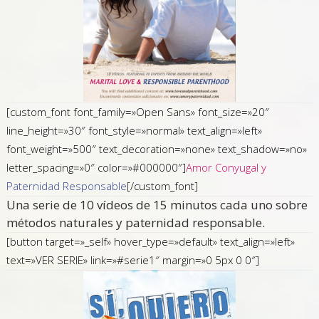
[custom_font font_family=»Open Sans» font_size=»20″
line_height=»30″ font_style=»normal» text_align=»left»
font_weight=»500″ text_decoration=»none» text_shadow=»no»
letter_spacing=»0″ color=»#000000″]
Amor Conyugal y
Paternidad Responsable
[/custom_font]
Una serie de 10 vídeos de 15 minutos cada uno sobre
métodos naturales y paternidad responsable.
[button target=»_self» hover_type=»default» text_align=»left»
text=»VER SERIE» link=»#serie1″ margin=»0 5px 0 0″]