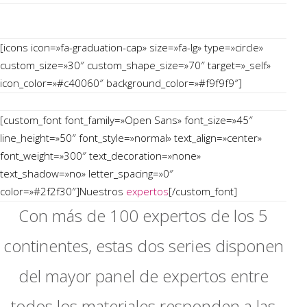
La preparación
al matrimonio
[icons icon=»fa-graduation-cap» size=»fa-lg» type=»circle»
custom_size=»30″ custom_shape_size=»70″ target=»_self»
icon_color=»#c40060″ background_color=»#f9f9f9″]
Educar a tus hijos
[custom_font font_family=»Open Sans» font_size=»45″
line_height=»50″ font_style=»normal» text_align=»center»
font_weight=»300″ text_decoration=»none»
text_shadow=»no» letter_spacing=»0″
color=»#2f2f30″]Nuestros
expertos
[/custom_font]
Con más de 100 expertos de los 5
continentes, estas dos series disponen
del mayor panel de expertos entre
todos los materiales responden a las