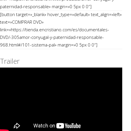
paternidad-responsable» margin=»0 5px 0 0″]
[button target=»_blank» hover_type=»default» text_align=»left»
text=»COMPRAR DVD»
link=»https://tienda.encristiano.com/es/documentales-
DVD/-305amor-conyugal-y-paternidad-responsable-
968.html#/101-sistema-pal» margin=»0 5px 0 0″]
Trailer