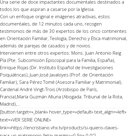
Una serie de doce impactantes documentales destinados a
todos los que aspiran a casarse por la Iglesia.
Con un enfoque original e imágenes atractivas, estos
documentales, de 12 minutos cada uno, recogen
testimonios de más de 30 expertos de los cinco continentes
en Orientación Familiar, Teología, Derecho y Ética matrimonial,
además de parejas de casados y de novios.
Intervienen entre otros expertos: Mons. Juan Antonio Reig
Pla (Pte. Subcomisión Episcopal para la Familia, España),
Enrique Rojas (Dir. Instituto Español de Investigaciones
Psiquiátricas), Juan José Javaloyes (Prof. de Orientación
Familiar), Sara Pérez Tomé (Asesora Familiar y Matrimonial),
Cardenal André Vingt-Trois (Arzobispo de París,
Francia),María Guzmán Altuna (Abogada. Tribunal de la Rota,
Madrid),…
[button target=»_blank» hover_type=»default» text_align=»left»
text=»VER SERIE ONLINE»
link=»https://encristiano.vhx.tv/products/si-quiero-claves-
para-un-matrimonio-feliz» margin=»0 5px 0 0″]