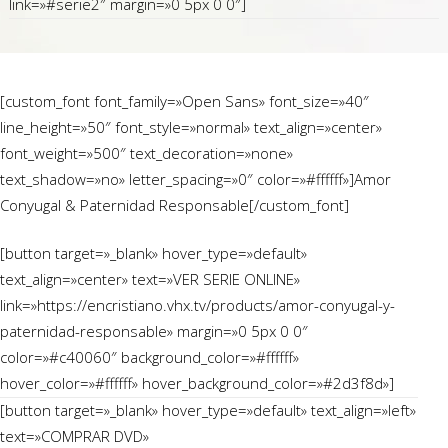
link=»#serie2″ margin=»0 5px 0 0″]
[custom_font font_family=»Open Sans» font_size=»40″
line_height=»50″ font_style=»normal» text_align=»center»
font_weight=»500″ text_decoration=»none»
text_shadow=»no» letter_spacing=»0″ color=»#ffffff»]Amor
Conyugal & Paternidad Responsable[/custom_font]
[button target=»_blank» hover_type=»default»
text_align=»center» text=»VER SERIE ONLINE»
link=»https://encristiano.vhx.tv/products/amor-conyugal-y-
paternidad-responsable» margin=»0 5px 0 0″
color=»#c40060″ background_color=»#ffffff»
hover_color=»#ffffff» hover_background_color=»#2d3f8d»]
[button target=»_blank» hover_type=»default» text_align=»left»
text=»COMPRAR DVD»