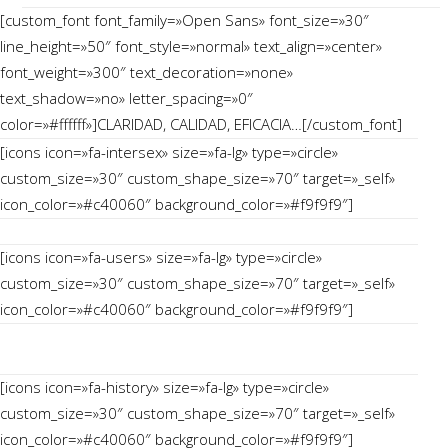
[custom_font font_family=»Open Sans» font_size=»30″
line_height=»50″ font_style=»normal» text_align=»center»
font_weight=»300″ text_decoration=»none»
text_shadow=»no» letter_spacing=»0″
color=»#ffffff»]CLARIDAD, CALIDAD, EFICACIA…[/custom_font]
[icons icon=»fa-intersex» size=»fa-lg» type=»circle»
custom_size=»30″ custom_shape_size=»70″ target=»_self»
icon_color=»#c40060″ background_color=»#f9f9f9″]
La sexualidad
[icons icon=»fa-users» size=»fa-lg» type=»circle»
custom_size=»30″ custom_shape_size=»70″ target=»_self»
icon_color=»#c40060″ background_color=»#f9f9f9″]
La Paternidad
responsable
[icons icon=»fa-history» size=»fa-lg» type=»circle»
custom_size=»30″ custom_shape_size=»70″ target=»_self»
icon_color=»#c40060″ background_color=»#f9f9f9″]