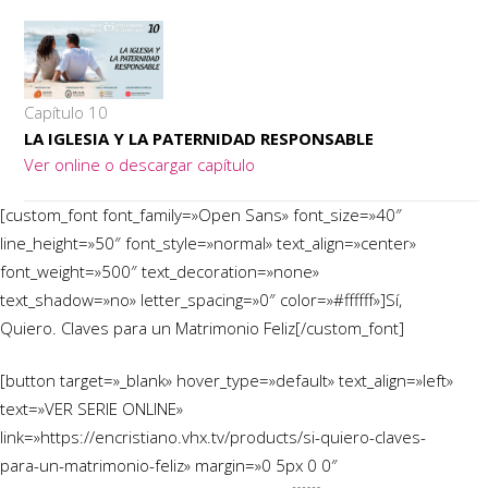
Capítulo 10
LA IGLESIA Y LA PATERNIDAD RESPONSABLE
Ver online o descargar capítulo
[custom_font font_family=»Open Sans» font_size=»40″
line_height=»50″ font_style=»normal» text_align=»center»
font_weight=»500″ text_decoration=»none»
text_shadow=»no» letter_spacing=»0″ color=»#ffffff»]Sí,
Quiero. Claves para un Matrimonio Feliz[/custom_font]
[button target=»_blank» hover_type=»default» text_align=»left»
text=»VER SERIE ONLINE»
link=»https://encristiano.vhx.tv/products/si-quiero-claves-
para-un-matrimonio-feliz» margin=»0 5px 0 0″