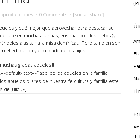
(P
aproducciones
0 Comments
[social_share]
Úl
 abuelos y qué mejor que aprovechar para destacar su
s de la fe en muchas familias, enseñando a los nietos (y
Am
mándoles a asistir a la misa dominical… Pero también son
n el educación y el cuidado de los hijos.
El
¡¡muchas gracias abuelos!!!
Par
=»default» text=»Papel de los abuelos en la familia»
Nu
los-abuelos-pilares-de-nuestra-fe-cultura-y-familia-este-
-de-julio-/»]
El 
Et
am
de