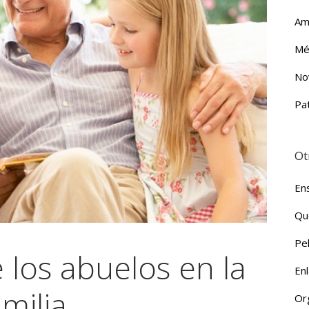
Am
Mé
No
Pa
Ot
En
Qu
Pe
 los abuelos en la
En
amilia
Org