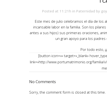
Posted at 11:21h
in
Paternidad
by
goy
Este mes de julio celebramos el día de los
incansable labor en la familia. Son los pilare
antes a sus hijos) sus primeras oraciones, ani
un gran apoyo para los padres e
Por todo esto, ¡
[button icon=»» target=»_blank» hover_type
link=»http://www.portumatrimonio.org/familia/v/
mes
No Comments
Sorry, the comment form is closed at this time.