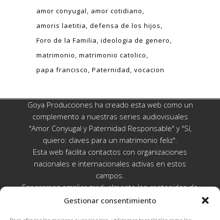
amor conyugal
amor cotidiano
amoris laetitia
defensa de los hijos
Foro de la Familia
ideologia de genero
matrimonio
matrimonio catolico
papa francisco
Paternidad
vocacion
Goya Producciones ha creado esta web como un
complemento a nuestras series audiovisuales
"Amor Conyugal y Paternidad Responsable" y "Sí,
quiero: claves para un matrimonio feliz".
Esta web facilita contactos con organizaciones
nacionales e internacionales activas en estos
campos.
Esperamos ampliar gradualmente los contenidos de
esta web con informaciones y recursos útiles a
Gestionar consentimiento
nivel mundial sobre temas de amor y paternidad.